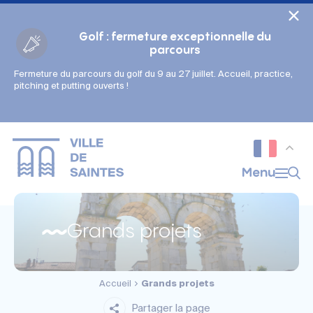
Cookies management panel
Golf : fermeture exceptionnelle du
parcours
Fermeture du parcours du golf du 9 au 27 juillet. Accueil, practice,
Gestion des couleurs :
pitching et putting ouverts !
Défaut
Contraste
Mode sombre
Police adaptée (dyslexie) :
Inactif
Actif
Interlignage :
Menu
Par défaut
Augmenté
Alignement du texte :
Original
Aucun
Grands projets
Taille du texte :
Très petite
Petite
Défaut
Grande
Très grande
Accueil
Grands projets
Affichage des images & vidéos :
Par défaut
Masquées
Partager la page