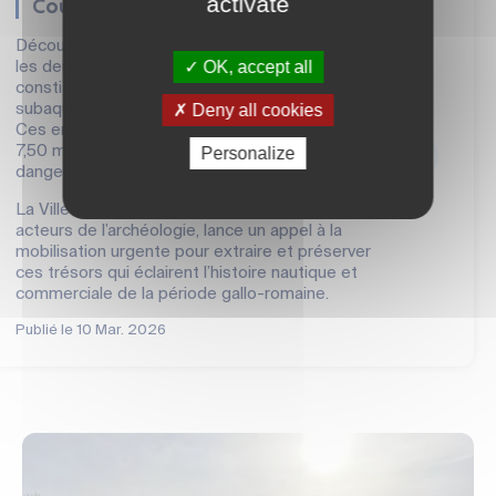
activate
Courbiac
Découvertes en 2008 dans le lit de la Charente,
OK, accept all
les deux épaves gallo-romaines de Courbiac
constituent un patrimoine archéologique
Deny all cookies
subaquatique d’une importance exceptionnelle.
Ces embarcations du IVe siècle, qui reposent à
7,50 mètres de profondeur, sont aujourd’hui en
Personalize
danger.
La Ville de Saintes, en partenariat avec les
acteurs de l’archéologie, lance un appel à la
mobilisation urgente pour extraire et préserver
ces trésors qui éclairent l’histoire nautique et
commerciale de la période gallo-romaine.
Publié le
10 Mar. 2026