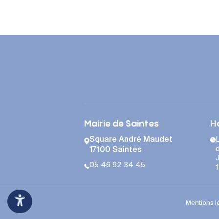
Mairie de Saintes
H
Square André Maudet
L
d
17100 Saintes
J
05 46 92 34 45
Mentions l