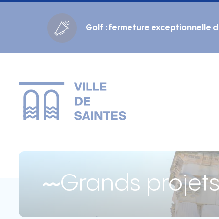
Cookies management panel
Golf : fermeture exceptionnelle 
Gestion des couleurs :
Défaut
Contraste
Mode sombre
Police adaptée (dyslexie) :
Inactif
Actif
Interlignage :
Par défaut
Augmenté
Alignement du texte :
Original
Aucun
Taille du texte :
Très petite
Petite
Défaut
Grande
Très grande
Grands projet
Affichage des images & vidéos :
Par défaut
Masquées