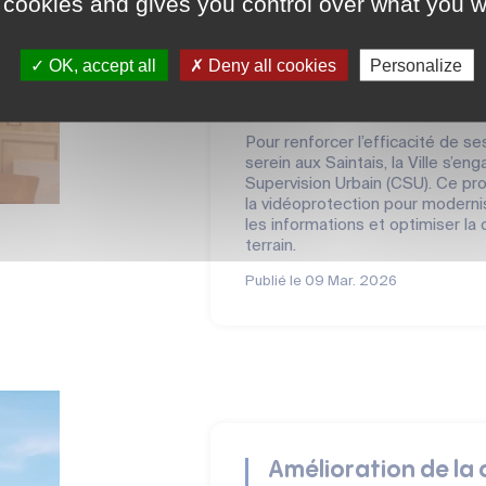
 cookies and gives you control over what you w
Stratégie de sécurit
de Supervision Urb
OK, accept all
Deny all cookies
Personalize
La sécurité et la tranquillité pu
Municipalité de Saintes.
Pour renforcer l’efficacité de s
serein aux Saintais, la Ville s’e
Supervision Urbain (CSU). Ce pro
la vidéoprotection pour modernis
les informations et optimiser la 
terrain.
Publié le
09 Mar. 2026
Amélioration de la 