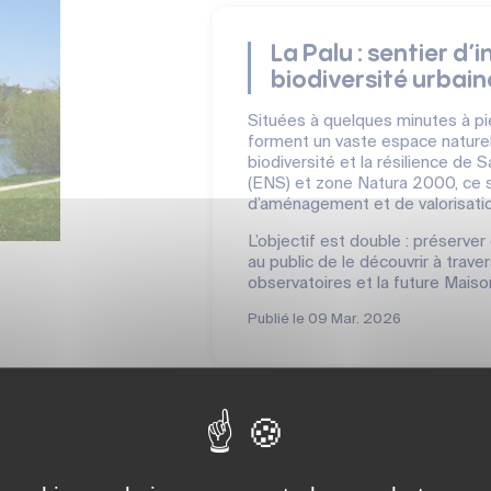
La Palu : sentier d’
biodiversité urbain
Situées à quelques minutes à pied
forment un vaste espace naturel
biodiversité et la résilience de
(ENS) et zone Natura 2000, ce sit
d’aménagement et de valorisatio
L’objectif est double : préserv
au public de le découvrir à traver
observatoires et la future Maiso
Publié le
09 Mar. 2026