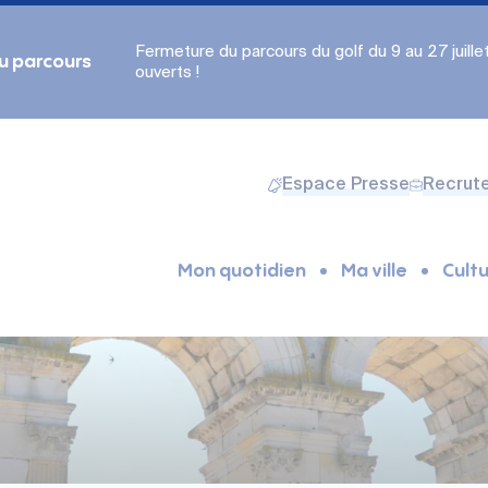
Fermeture du parcours du golf du 9 au 27 juillet.
du parcours
ouverts !
Espace Presse
Recrut
Mon quotidien
Ma ville
Cultu
s