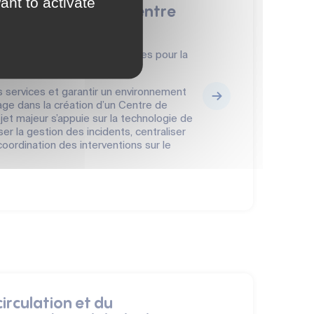
ant to activate
é : la création du Centre
aine (CSU)
blique sont des priorités absolues pour la
es services et garantir un environnement
ngage dans la création d’un Centre de
jet majeur s’appuie sur la technologie de
er la gestion des incidents, centraliser
coordination des interventions sur le
circulation et du