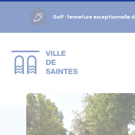
Cookies management panel
Golf : fermeture exceptionnelle 
Gestion des couleurs :
Défaut
Contraste
Mode sombre
Police adaptée (dyslexie) :
Inactif
Actif
Interlignage :
Par défaut
Augmenté
Alignement du texte :
Original
Aucun
Taille du texte :
Très petite
Petite
Défaut
Grande
Très grande
Affichage des images & vidéos :
Par défaut
Masquées