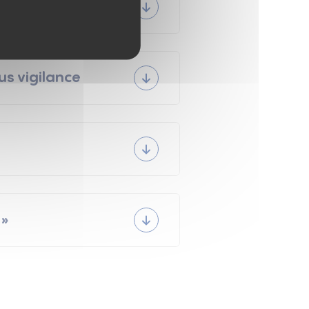
us vigilance
 police est désormais dotée de deux
manifestations et accéder aux
médiates
roupe la police, le service de
e en matière de sécurité.
 »
ntre les dépôts
VIZZIA