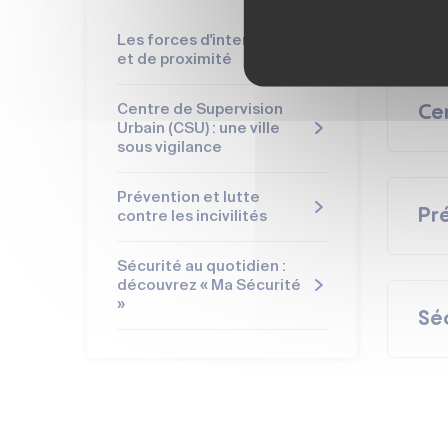
Les
Les forces d'intervention
et de proximité
La
Centre de Supervision
Cen
Urbain (CSU) : une ville
sous vigilance
Prévention et lutte
Pré
contre les incivilités
Équip
motos
Un
ruelle
Sécurité au quotidien :
Lieu 
découvrez « Ma Sécurité
mobili
»
Séc
Le
sau