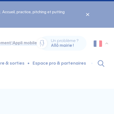
 Accueil, practice, pitching et putting
Un problème ?
ement
Appli mobile
Allô mairie !
re & sorties
Espace pro & partenaires