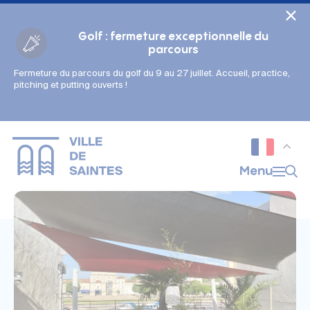
Cookies management panel
Golf : fermeture exceptionnelle du
parcours
Fermeture du parcours du golf du 9 au 27 juillet. Accueil, practice,
Gestion des couleurs :
pitching et putting ouverts !
Défaut
Contraste
Mode sombre
Police adaptée (dyslexie) :
Inactif
Actif
Interlignage :
Menu
Par défaut
Augmenté
Alignement du texte :
Original
Aucun
Taille du texte :
Très petite
Petite
Défaut
Grande
Très grande
Affichage des images & vidéos :
Par défaut
Masquées