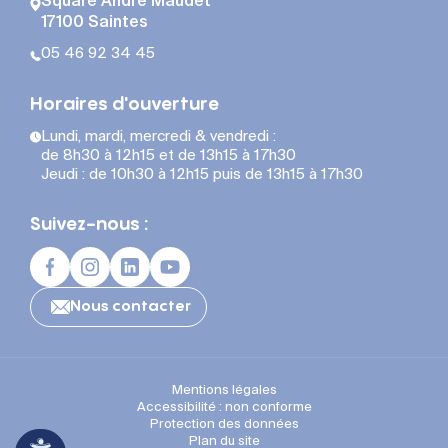
Square André Maudet
repas.seniors@ville-
17100 Saintes
saintes.fr
05 46 92 34 45
Lors du dépôt, n’oubliez pas d’amener :
Horaires d'ouverture
le bordereau correctement rempli
les bons récoltés
Lundi, mardi, mercredi & vendredi :
un extrait de KBIS et un RIB pour le premier dépôt.
de 8h30 à 12h15 et de 13h15 à 17h30
Jeudi : de 10h30 à 12h15 puis de 13h15 à 17h30
Suivez-nous :
Nous contacter
Mentions légales
Accessibilité : non conforme
Protection des données
Plan du site