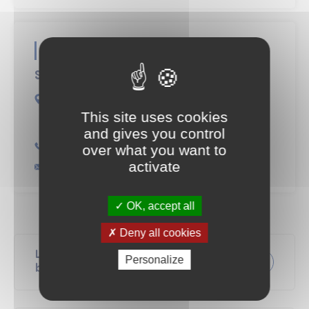
Contact
Service Commerce
Hôtel de Ville
Square André Maudet
This site uses cookies
17100 SAINTES
and gives you control
05 46 92 34 22
over what you want to
activate
service-commerce@ville-saintes.fr
OK, accept all
Deny all cookies
Licence de restaurant et débit de
Personalize
boissons