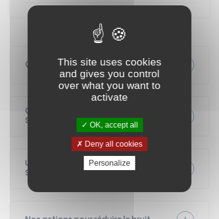
This site uses cookies
Qu’est-ce que le PPBE ?
and gives you control
over what you want to
activate
Quelles sont les routes concernées à
Saintes ?
OK, accept all
Identifier les zones où le niveau sonore est élevé.
Agir pour atténuer ces nuisances via des
Deny all cookies
aménagements urbains.
Préserver des zones de calme au sein de la ville.
Personalize
Une démarche concertée avec les
Saintais
Les Cours
: National, Reverseaux, Lemercier, Genet, des
Apôtres de la Liberté, Maréchal Leclerc.
Plan de Prévention du Bruit dans
Les Avenues
: Aristide Briand, Gambetta, J.F. Kennedy,
l’Environnement (PPBE) échéance 4 de
Jourdan, Président Salvador Allende.
Les Rues
: Denfert Rochereau, Marcelin Berthelot, Saint-
la Ville de Saintes
Pallais, du Haras.
15.20 Mo
PDF