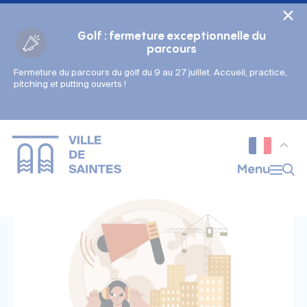
Cookies management panel
Golf : fermeture exceptionnelle du
parcours
Fermeture du parcours du golf du 9 au 27 juillet. Accueil, practice,
Gestion des couleurs :
pitching et putting ouverts !
Défaut
Contraste
Mode sombre
Police adaptée (dyslexie) :
Inactif
Actif
Interlignage :
Menu
Par défaut
Augmenté
Alignement du texte :
Original
Aucun
Taille du texte :
Très petite
Petite
Défaut
Grande
Très grande
Affichage des images & vidéos :
Par défaut
Masquées