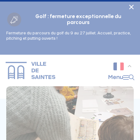
Cookies management panel
Golf : fermeture exceptionnelle du
parcours
Fermeture du parcours du golf du 9 au 27 juillet. Accueil, practice,
Gestion des couleurs :
pitching et putting ouverts !
Défaut
Contraste
Mode sombre
Police adaptée (dyslexie) :
Inactif
Actif
Interlignage :
Menu
Par défaut
Augmenté
Alignement du texte :
Original
Aucun
Taille du texte :
Très petite
Petite
Défaut
Grande
Très grande
Affichage des images & vidéos :
Par défaut
Masquées