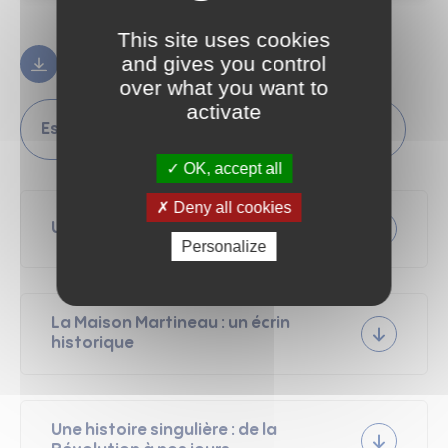
This site uses cookies
Guide du lecteur
and gives you control
6.12 Mo
PDF
over what you want to
activate
Espace Patrimoine - Qui sommes-nous ?
OK, accept all
Deny all cookies
Un trésor de 400 000 documents
Personalize
La Maison Martineau : un écrin
historique
Les Collections Consultables
Une histoire singulière : de la