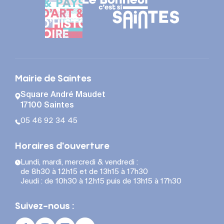
Téléphone :
Adresse :
Mairie de Saintes
Square André Maudet
A noter
17100 Saintes
05 46 92 34 45
Plusieurs ensembles documentaires (plaques de
verre, fonds général de cartes) sont encore en
attente de décontamination et ne sont pas
Horaires d'ouverture
accessibles au public pour le moment.
Lundi, mardi, mercredi & vendredi :
de 8h30 à 12h15 et de 13h15 à 17h30
Jeudi : de 10h30 à 12h15 puis de 13h15 à 17h30
Suivez-nous :