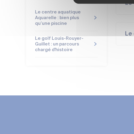
Le
Le centre aquatique
Aquarelle : bien plus
qu’une piscine
Le 
Le golf Louis-Rouyer-
Les 
Guillet : un parcours
chargé d'histoire
En int
patau
En ext
d’une
Le Pa
Déten
gallo-
dynam
(Basil
Activ
Appre
Un pr
Le pit
Deux p
Servi
sur le