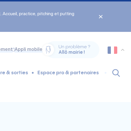
 Accueil, practice, pitching et putting
Un problème ?
ement
Appli mobile
Allô mairie !
re & sorties
Espace pro & partenaires