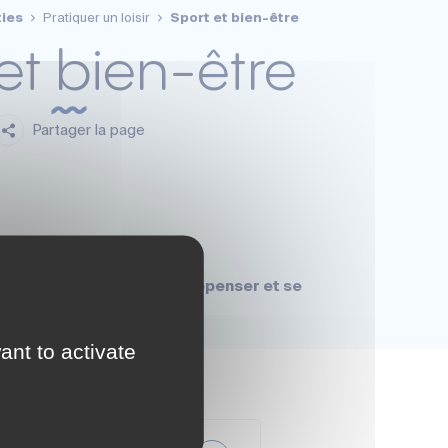
ties
Pratiquer un loisir
Sport et bien-être
et bien-être
Partager la page
 de premier plan pour se dépenser et se
ant to activate