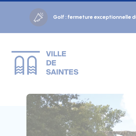
Cookies management panel
Golf : fermeture exceptionnelle 
Gestion des couleurs :
Défaut
Contraste
Mode sombre
Police adaptée (dyslexie) :
Inactif
Actif
Interlignage :
Par défaut
Augmenté
Alignement du texte :
Original
Aucun
Taille du texte :
Très petite
Petite
Défaut
Grande
Très grande
Affichage des images & vidéos :
Par défaut
Masquées