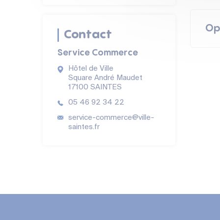
Contr
⇒
Doc
prévoy
Op
⇒
À c
Contact
L’évé
créati
Service Commerce
Parti
commu
Ve
Hôtel de Ville
L’
Inscri
Square André Maudet
17100 SAINTES
05 46 92 34 22
service-commerce@ville-
L’Éch
saintes.fr
Condi
rénov
L’inve
Po
réappr
Public
par la
Flexib
Prêt à