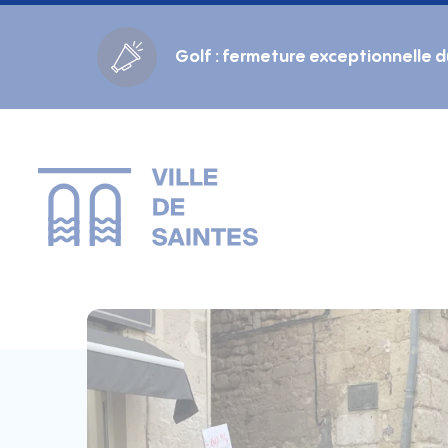
Cookies management panel
Golf : fermeture exceptionnelle 
Gestion des couleurs :
Défaut
Contraste
Mode sombre
Police adaptée (dyslexie) :
Inactif
Actif
Interlignage :
Par défaut
Augmenté
Alignement du texte :
Original
Aucun
Taille du texte :
Très petite
Petite
Défaut
Grande
Très grande
Affichage des images & vidéos :
Par défaut
Masquées