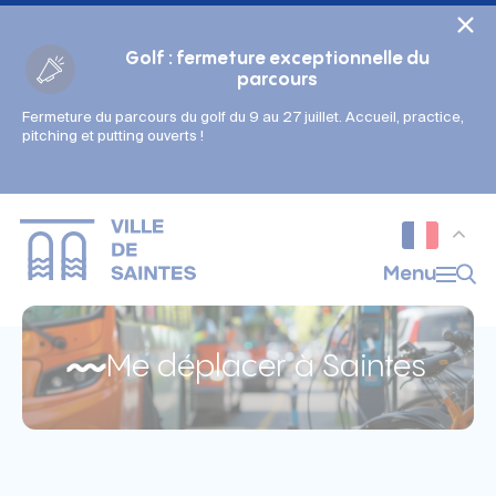
Cookies management panel
Golf : fermeture exceptionnelle du
parcours
Fermeture du parcours du golf du 9 au 27 juillet. Accueil, practice,
Gestion des couleurs :
pitching et putting ouverts !
Défaut
Contraste
Mode sombre
Police adaptée (dyslexie) :
Inactif
Actif
Interlignage :
Menu
Par défaut
Augmenté
Alignement du texte :
Original
Aucun
Me déplacer à Saintes
Taille du texte :
Très petite
Petite
Défaut
Grande
Très grande
Affichage des images & vidéos :
Par défaut
Masquées