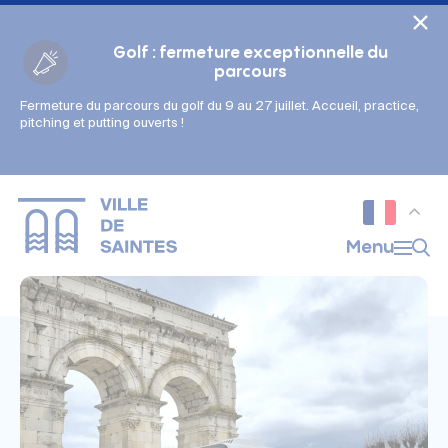
Cookies management panel
Golf : fermeture exceptionnelle du
parcours
Fermeture du parcours du golf du 9 au 27 juillet. Accueil, practice,
Gestion des couleurs :
pitching et putting ouverts !
Défaut
Contraste
Mode sombre
Police adaptée (dyslexie) :
Inactif
Actif
Interlignage :
Menu
Par défaut
Augmenté
Alignement du texte :
Original
Aucun
Taille du texte :
Très petite
Petite
Défaut
Grande
Très grande
Affichage des images & vidéos :
Par défaut
Masquées