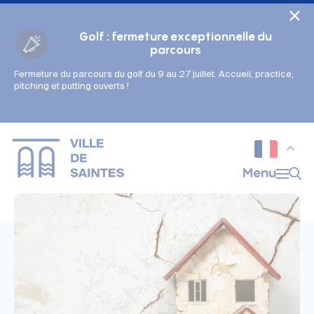
Cookies management panel
Golf : fermeture exceptionnelle du
parcours
Fermeture du parcours du golf du 9 au 27 juillet. Accueil, practice,
Gestion des couleurs :
pitching et putting ouverts !
Défaut
Contraste
Mode sombre
Police adaptée (dyslexie) :
Inactif
Actif
Interlignage :
Menu
Par défaut
Augmenté
Alignement du texte :
Original
Aucun
Taille du texte :
Très petite
Petite
Défaut
Grande
Très grande
Affichage des images & vidéos :
Par défaut
Masquées