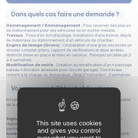
Dans quels cas faire une demande ?
Déménagement / Emménagement
: Pour réserver des places
de stationnement pour vos véhicules ou un monte-meuble.
Travaux
: Pose d’un échafaudage, installation d’une benne, dépôt
de matériaux ou stationnement d’un véhicule de chantier.
Engins de levage (Grues)
: L’installation d’une grue nécessite un
dossier complet (plans, rapport de vérification) et deux arrêtés
distincts (mise en place et mise en service).
Prévoyez un délai de 3
à 4 semaines.
Modification de voirie
: Création ou modification d’un « passage
bateau » (bordure abaissée pour l’accès garage). Ces travaux
restent à la charge du demandeur.
Délai d’instruction : 3 semaines.
Vos responsabilités et obligations
En tant que bénéficiaire d’une autorisation, vous êtes responsable
de la sécurité et de l’état du domaine public :
Signalisation
: Vous devez mettre en place une signalisation
This site uses cookies
réglementaire (rubans plastiques colorés, rideau protecteur,
and gives you control
panneaux de chantier, etc.) et éclairer les installations la nuit.
Accessibilité
: Un passage libre et sécurisé doit impérativement
over what you want to