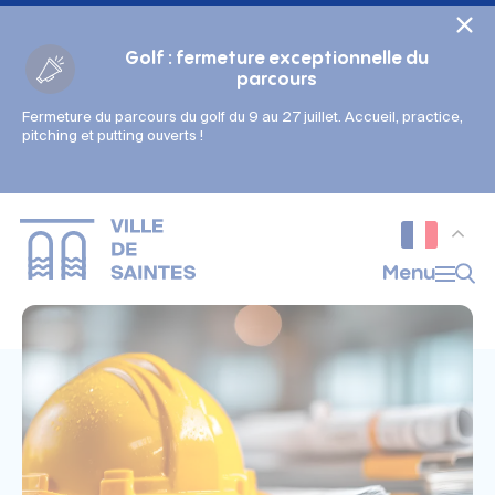
Cookies management panel
Golf : fermeture exceptionnelle du
parcours
Fermeture du parcours du golf du 9 au 27 juillet. Accueil, practice,
Gestion des couleurs :
pitching et putting ouverts !
Défaut
Contraste
Mode sombre
Police adaptée (dyslexie) :
Inactif
Actif
Interlignage :
Menu
Par défaut
Augmenté
Alignement du texte :
Original
Aucun
Taille du texte :
Très petite
Petite
Défaut
Grande
Très grande
Affichage des images & vidéos :
Par défaut
Masquées