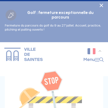
Cookies management panel
Golf : fermeture exceptionnelle du
parcours
Fermeture du parcours du golf du 9 au 27 juillet. Accueil, practice,
Gestion des couleurs :
pitching et putting ouverts !
Défaut
Contraste
Mode sombre
Police adaptée (dyslexie) :
Inactif
Actif
Interlignage :
Menu
Par défaut
Augmenté
Alignement du texte :
Original
Aucun
Taille du texte :
Très petite
Petite
Défaut
Grande
Très grande
Affichage des images & vidéos :
Par défaut
Masquées