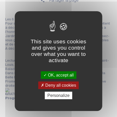
Partager la page
Les 6 et 7 juin 2026, ouvrez grand les yeux !
Pour sa 23ème édition, les Rendez-vous aux Jardins vous invitent
à découvrir Saintes sous le signe de la vue, l’un des cinq sens à
l’honneur cette année.
Jardins publics ou privés, historiques ou contemporains : laissez-
This site uses cookies
vous guider au fil d’une balade pleine de paysages remarquables
et de secrets bien gardés.
and gives you control
À découvrir :
over what you want to
activate
Lectures de paysage depuis les clochers Saint-Eutrope et Saint-
Louis, véritables balcons sur la ville ;
Balade sur la ligne verte et ses curiosités cachées ;
Dans les coulisses des jardins de l’Abbaye-aux-Dames et de la
OK, accept all
Belle Étoile ;
Promenades dans le Vallon des Arènes et les prairies de la rive
Deny all cookies
droite.
GRATUIT
Personalize
Programme complet :
https://bit.ly/3RxDL8b