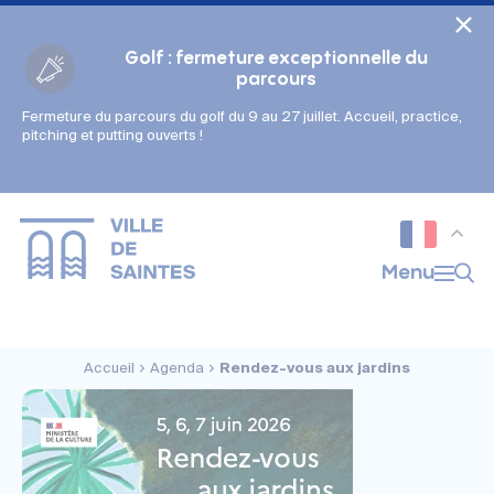
Cookies management panel
Golf : fermeture exceptionnelle du
parcours
Fermeture du parcours du golf du 9 au 27 juillet. Accueil, practice,
Gestion des couleurs :
pitching et putting ouverts !
Défaut
Contraste
Mode sombre
Police adaptée (dyslexie) :
Inactif
Actif
Interlignage :
Menu
Par défaut
Augmenté
Alignement du texte :
Original
Aucun
Accueil
Agenda
Rendez-vous aux jardins
Taille du texte :
Très petite
Petite
Défaut
Grande
Très grande
Affichage des images & vidéos :
Par défaut
Masquées