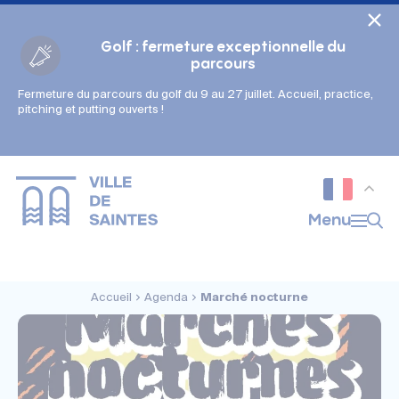
Cookies management panel
Golf : fermeture exceptionnelle du
parcours
Fermeture du parcours du golf du 9 au 27 juillet. Accueil, practice,
Gestion des couleurs :
pitching et putting ouverts !
Défaut
Contraste
Mode sombre
Police adaptée (dyslexie) :
Inactif
Actif
Interlignage :
Menu
Par défaut
Augmenté
Alignement du texte :
Original
Aucun
Accueil
Agenda
Marché nocturne
Taille du texte :
Très petite
Petite
Défaut
Grande
Très grande
Affichage des images & vidéos :
Par défaut
Masquées