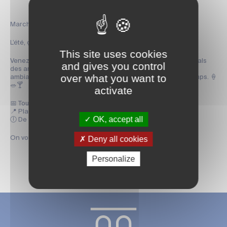
Marché nocturne à Saintes 🌙
L’été, ça se savoure aussi le soir. 🌅
This site uses cookies
Venez flâner à votre rythme place Bassompierre, entre les étals
and gives you control
des artisans locaux, les bonnes odeurs de cuisine et une
over what you want to
ambiance douce et festive qui donne envie de prendre le temps. 🍦
🥗🍸
activate
📅 Tous les vendredis du 3 juillet au 28 août
📍 Place Bassompierre
OK, accept all
🕕 De 18h à 22h30
Deny all cookies
On vous y attend ! ✨
Personalize