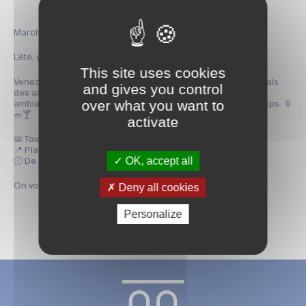
Marché nocturne à Saintes 🌙
L’été, ça se savoure aussi le soir. 🌅
This site uses cookies
Venez flâner à votre rythme place Bassompierre, entre les étals
and gives you control
des artisans locaux, les bonnes odeurs de cuisine et une
over what you want to
ambiance douce et festive qui donne envie de prendre le temps. 🍦
🥗🍸
activate
📅 Tous les vendredis du 3 juillet au 28 août
📍 Place Bassompierre
OK, accept all
🕕 De 18h à 22h30
Deny all cookies
On vous y attend ! ✨
Personalize