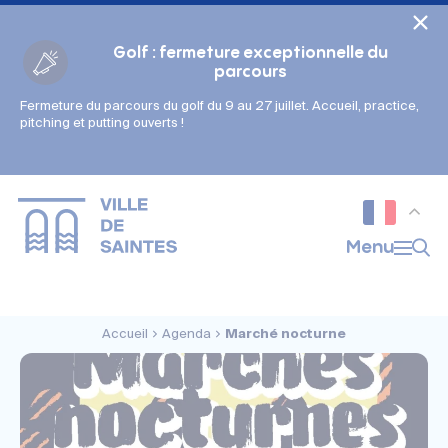
Cookies management panel
Golf : fermeture exceptionnelle du
parcours
Fermeture du parcours du golf du 9 au 27 juillet. Accueil, practice,
Gestion des couleurs :
pitching et putting ouverts !
Défaut
Contraste
Mode sombre
Police adaptée (dyslexie) :
Inactif
Actif
Interlignage :
Menu
Par défaut
Augmenté
Alignement du texte :
Original
Aucun
Accueil
Agenda
Marché nocturne
Taille du texte :
Très petite
Petite
Défaut
Grande
Très grande
Affichage des images & vidéos :
Par défaut
Masquées