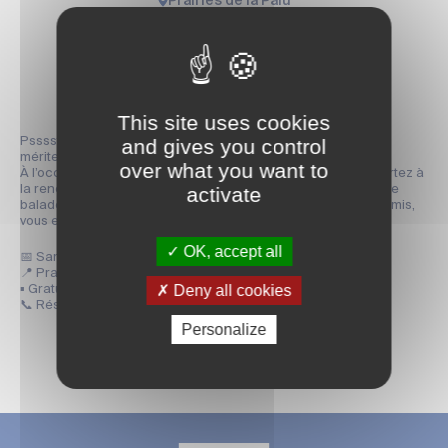
Prairies de la Palu
21h
Partager la page
This site uses cookies
Psssst… elles sortent la nuit, elles volent en silence, et elles
and gives you control
méritent vraiment qu’on leur donne une chance ! 🌙
over what you want to
À l’occasion de la Nuit internationale de la chauve-souris, partez à
la rencontre de ces mystérieux mammifères volants lors d’une
activate
balade crépusculaire animée par l’association Perennis. Promis,
vous en ressortez conquis !
OK, accept all
📅 Samedi 29 août à 21h
📍 Prairies de La Palu – Rdv au parking du Boulodrome
Deny all cookies
▪ Gratuit
📞 Réservation au 05 46 93 23 47
Personalize