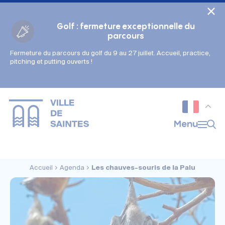
Cookies management panel
Golf : fermeture exceptionnelle du
parcours
Fermeture du parcours du golf du 9 au 27 juillet. Accueil, practice,
Gestion des couleurs :
pitching et putting ouverts !
Défaut
Contraste
Mode sombre
Police adaptée (dyslexie) :
Inactif
Actif
Interlignage :
Menu
Par défaut
Augmenté
Alignement du texte :
Original
Aucun
Accueil
Agenda
Les chauves-souris de la Palu
Taille du texte :
Très petite
Petite
Défaut
Grande
Très grande
Affichage des images & vidéos :
Par défaut
Masquées