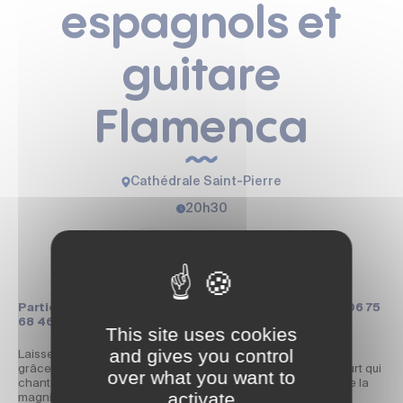
espagnols et
guitare
Flamenca
Cathédrale Saint-Pierre
20h30
Partager la page
Participation souhaitée : 10€ (gratuit -12 ans) Infos : 06 75
68 46 92
This site uses cookies
and gives you control
Laissez-vous emporter dans un voyage poétique et poignant
grâce à la voix puissante et la guitare virtuose d’Eddy Maucourt qui
over what you want to
chantera les plus belles chansons de Paco Ibañez au sein de la
activate
magnifique acoustique de la Cathédrale Saint-Pierre. Une