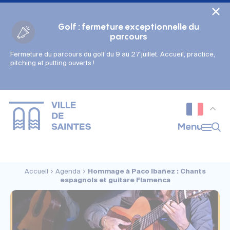
Cookies management panel
Golf : fermeture exceptionnelle du
parcours
Fermeture du parcours du golf du 9 au 27 juillet. Accueil, practice,
Gestion des couleurs :
pitching et putting ouverts !
Défaut
Contraste
Mode sombre
Police adaptée (dyslexie) :
Inactif
Actif
Interlignage :
Menu
Par défaut
Augmenté
Alignement du texte :
Original
Aucun
Accueil
Agenda
Hommage à Paco Ibañez : Chants
Taille du texte :
espagnols et guitare Flamenca
Très petite
Petite
Défaut
Grande
Très grande
Affichage des images & vidéos :
Par défaut
Masquées