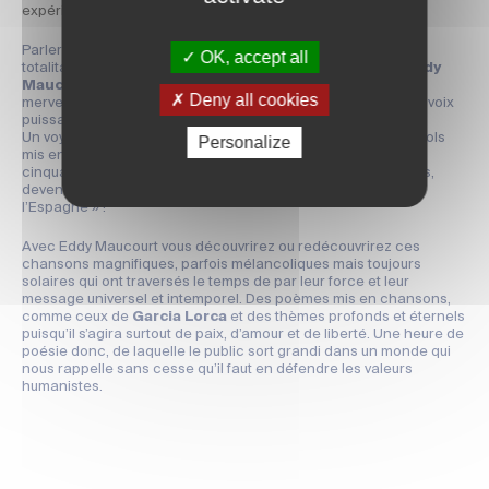
expérience à ne pas rater.
Parler de paix en temps de guerre et de liberté face aux
OK, accept all
totalitarismes. Voici toute l’œuvre de
Paco Ibañez
auquel
Eddy
Maucourt
rendra un hommage poignant au cœur de la
Deny all cookies
merveilleuse acoustique de l’église à laquelle s’accordera sa voix
puissante et sa guitare flamenca.
Un voyage auprès des plus grands poètes pacifistes espagnols
Personalize
mis en musique par le chanteur Paco Ibañez depuis plus de
cinquante ans, lorsqu’il débutait dans le quartier latin de Paris,
devenant ainsi selon
Salvador Dali
lui-même, « La voix de
l’Espagne » !
Avec Eddy Maucourt vous découvrirez ou redécouvrirez ces
chansons magnifiques, parfois mélancoliques mais toujours
solaires qui ont traversés le temps de par leur force et leur
message universel et intemporel. Des poèmes mis en chansons,
comme ceux de
Garcia Lorca
et des thèmes profonds et éternels
puisqu’il s’agira surtout de paix, d’amour et de liberté. Une heure de
poésie donc, de laquelle le public sort grandi dans un monde qui
nous rappelle sans cesse qu’il faut en défendre les valeurs
humanistes.