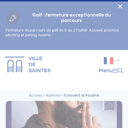
Cookies management panel
Golf : fermeture exceptionnelle du
parcours
Fermeture du parcours du golf du 9 au 27 juillet. Accueil, practice,
Gestion des couleurs :
pitching et putting ouverts !
Défaut
Contraste
Mode sombre
Police adaptée (dyslexie) :
Inactif
Actif
Interlignage :
Menu
Par défaut
Augmenté
Alignement du texte :
Original
Aucun
Accueil
Agenda
Concert la Fouine
Taille du texte :
Très petite
Petite
Défaut
Grande
Très grande
Affichage des images & vidéos :
Par défaut
Masquées