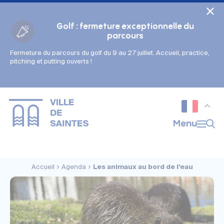
Cookies management panel
Golf : fermeture exceptionnelle du
parcours
Fermeture du parcours du golf du 9 au 27 juillet. Accueil, practice,
Gestion des couleurs :
pitching et putting ouverts !
Défaut
Contraste
Mode sombre
Police adaptée (dyslexie) :
Inactif
Actif
Interlignage :
Menu
Par défaut
Augmenté
Alignement du texte :
Original
Aucun
Accueil
Agenda
Les animaux au bord de l’eau
Taille du texte :
Très petite
Petite
Défaut
Grande
Très grande
Affichage des images & vidéos :
Par défaut
Masquées