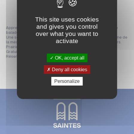
Partager la page
This site uses cookies
and gives you control
Apprenez à identifier les animaux observés au cours de votre
over what you want to
balade avec un animateur de la LPO.
Une sortie enrichie d’une lecture croisée proposée par Adeline de
activate
la médiathèque, pour mêler observation, imagination et savoirs.
Prairies de La Palu – Rdv au parking du Boulodrome
Gratuit
Réservation au 05 46 93 23 47
OK, accept all
Deny all cookies
Personalize