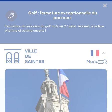
Cookies management panel
Golf : fermeture exceptionnelle du
parcours
Fermeture du parcours du golf du 9 au 27 juillet. Accueil, practice,
Gestion des couleurs :
pitching et putting ouverts !
Défaut
Contraste
Mode sombre
Police adaptée (dyslexie) :
Inactif
Actif
Interlignage :
Menu
Par défaut
Augmenté
Alignement du texte :
Original
Aucun
Taille du texte :
Très petite
Petite
Défaut
Grande
Très grande
Affichage des images & vidéos :
Par défaut
Masquées