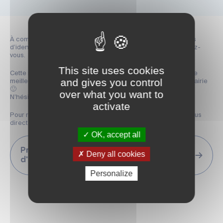
À compter du 1er juillet 2026, la remise des cartes nationales
d’identité et des passeports s’effectue uniquement sur rendez-
vous.
This site uses cookies
Cette nouvelle organisation permet de vous accueillir dans de
and gives you control
meilleures conditions et de limiter votre temps d’attente en mairie
🙂
over what you want to
N’hésitez pas à relayer l’information autour de vous. 🙏
activate
Pour retirer votre titre d’identité, merci de prendre rendez-vous
directement sur le site internet de la Ville :
OK, accept all
Prendre rdv remise carte
Deny all cookies
d'identité/passeport
Personalize