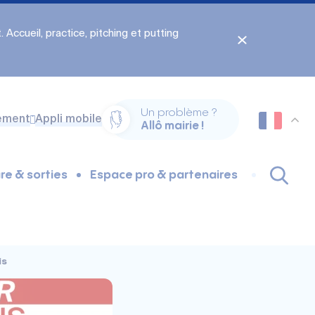
 Accueil, practice, pitching et putting
Un problème ?
ement
Appli mobile
Allô mairie !
re & sorties
Espace pro & partenaires
is