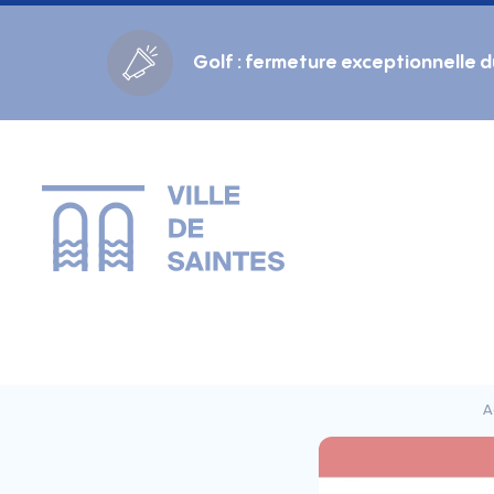
Cookies management panel
Golf : fermeture exceptionnelle 
Gestion des couleurs :
Défaut
Contraste
Mode sombre
Police adaptée (dyslexie) :
Inactif
Actif
Interlignage :
Par défaut
Augmenté
Alignement du texte :
Original
Aucun
Taille du texte :
Très petite
Petite
Défaut
Grande
Très grande
A
Affichage des images & vidéos :
Par défaut
Masquées