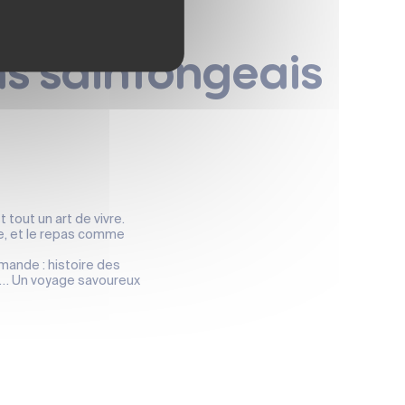
ins saintongeais
tout un art de vivre.
te, et le repas comme
mande : histoire des
ble… Un voyage savoureux