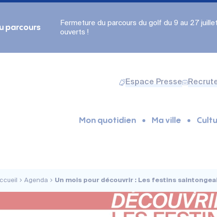
Fermeture du parcours du golf du 9 au 27 juillet.
du parcours
ouverts !
Espace Presse
Recrut
Mon quotidien
Ma ville
Cultu
ccueil
Agenda
Un mois pour découvrir : Les festins saintongea