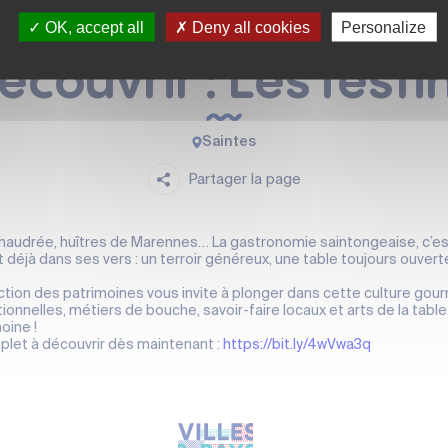
OK, accept all
Deny all cookies
Personalize
ANIMATION LOCALE
couvrir : Les fest
Saintes
Partager la page
haudrée, huîtres de Marennes… La gastronomie saintongeaise, c’est 
 déjà dans ses vers : un terroir généreux, une table toujours ouver
ction des patrimoines vous invite à plonger dans cette culture gour
tionnelles, métiers de bouche, savoir-faire locaux et arts de la ta
oine !
let à découvrir dès maintenant :
https://bit.ly/4wVwa3q