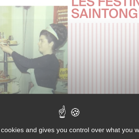
29
30
 cookies and gives you control over what you w
MAI
JUIN