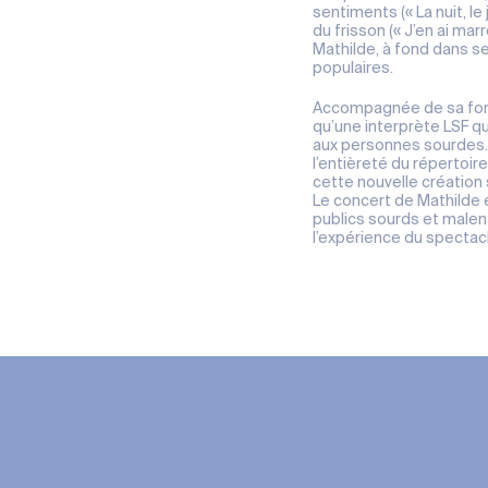
sentiments (« La nuit, le j
du frisson (« J’en ai marr
Mathilde, à fond dans s
populaires.
Accompagnée de sa forma
qu’une interprète LSF q
aux personnes sourdes. 
l’entièreté du répertoir
cette nouvelle création
Le concert de Mathilde 
publics sourds et malen
l’expérience du spectac