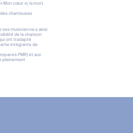
n (« Mon cœur »), la mort
randes chanteuses
 ses musicien·ne·s ainsi
ibilité de la chanson
qui ont tradapté
partie intégrante de
t espaces PMR) et aux
re pleinement