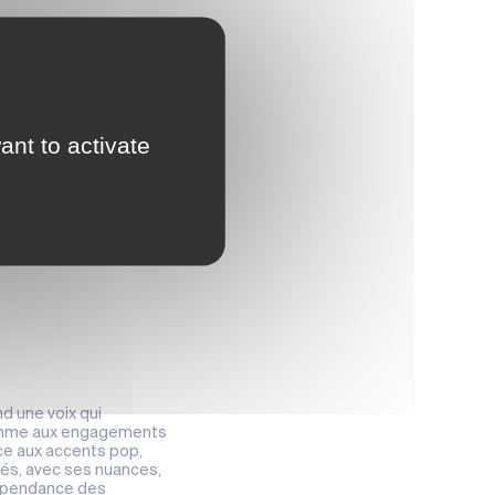
t
ant to activate
nd une voix qui
 femme aux engagements
ice aux accents pop,
dés, avec ses nuances,
 dépendance des