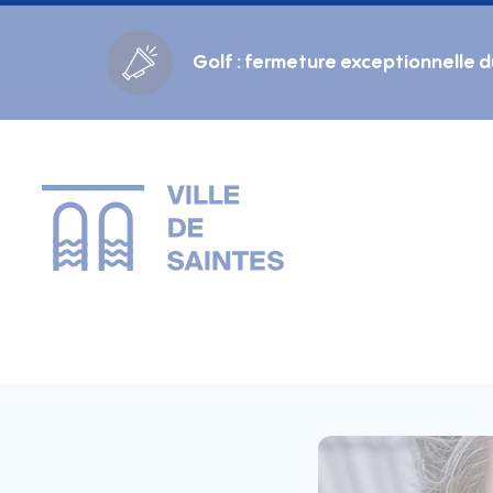
Cookies management panel
Golf : fermeture exceptionnelle 
Gestion des couleurs :
Défaut
Contraste
Mode sombre
Police adaptée (dyslexie) :
Inactif
Actif
Interlignage :
Par défaut
Augmenté
Alignement du texte :
Original
Aucun
Taille du texte :
Très petite
Petite
Défaut
Grande
Très grande
Affichage des images & vidéos :
Par défaut
Masquées