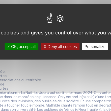
ANIMATION LOCALE, CONCERT
Mathilde en concer
 cookies and gives you control over what you w
Théâtre Geoffroy Martel
19h
OK, accept all
Deny all cookies
Personalize
Partager la page
ée :
ortes
associations du territoire
lde
ortes
er album, « La Nuit · Le Jour » est sorti le 1er mars 2024. On y ente
se dans les montées en puissance. On y entend le(s) cri(s) d’une
 côté des invisibles, des oublié.es de la société. Et une compositr
te à toucher tout le monde. Mathilde chante l’amour tout en dégra
, dans son universalité. Les oubliées de Vénus (« Fleur fragile »), la