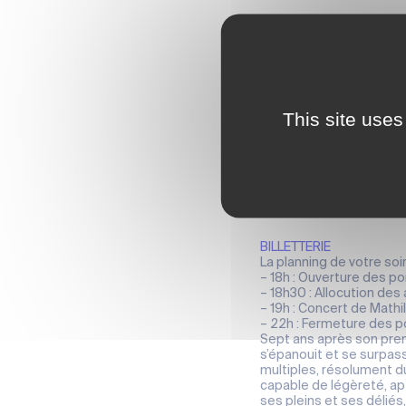
This site uses
BILLETTERIE
La planning de votre soir
– 18h : Ouverture des p
– 18h30 : Allocution des 
– 19h : Concert de Mathi
– 22h : Fermeture des p
Sept ans après son premi
s’épanouit et se surpas
multiples, résolument du
capable de légèreté, ap
ses pleins et ses déliés