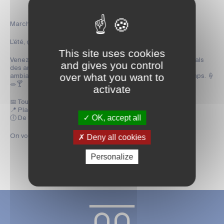
Marché nocturne à Saintes 🌙
L’été, ça se savoure aussi le soir. 🌅
This site uses cookies
Venez flâner à votre rythme place Bassompierre, entre les étals
and gives you control
des artisans locaux, les bonnes odeurs de cuisine et une
over what you want to
ambiance douce et festive qui donne envie de prendre le temps. 🍦
🥗🍸
activate
📅 Tous les vendredis du 3 juillet au 28 août
📍 Place Bassompierre
OK, accept all
🕕 De 18h à 22h30
Deny all cookies
On vous y attend ! ✨
Personalize