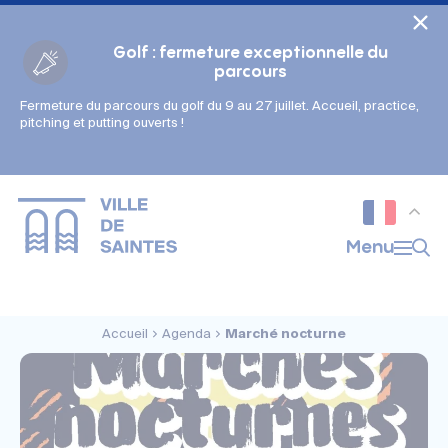
Cookies management panel
Golf : fermeture exceptionnelle du
parcours
Fermeture du parcours du golf du 9 au 27 juillet. Accueil, practice,
Gestion des couleurs :
pitching et putting ouverts !
Défaut
Contraste
Mode sombre
Police adaptée (dyslexie) :
Inactif
Actif
Interlignage :
Menu
Par défaut
Augmenté
Alignement du texte :
Original
Aucun
Accueil
Agenda
Marché nocturne
Taille du texte :
Très petite
Petite
Défaut
Grande
Très grande
Affichage des images & vidéos :
Par défaut
Masquées