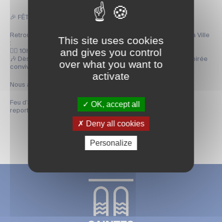
🎉 FÊTE NATIONALE 🇫🇷 Saintes en fête !
Retrouvons-nous pour célébrer ensemble dans les rues de la Ville
This site uses cookies
:
and gives you control
👮‍♂️ 10h30 : Défilé Cours National ;
🎶 Dès 21h : Bal populaire & mapping à Bassompierre : une soirée
over what you want to
conviviale où tout le monde est le bienvenu !
activate
Nous avons hâte de vous retrouver pour cet événement ! 🎆
Feu d’artifice : annulé en raisons des fortes chaleurs, il sera
OK, accept all
reporté à une date ultérieur.
Deny all cookies
Personalize