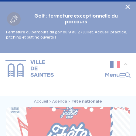
Cookies management panel
Golf : fermeture exceptionnelle du
parcours
Fermeture du parcours du golf du 9 au 27 juillet. Accueil, practice,
Gestion des couleurs :
pitching et putting ouverts !
Défaut
Contraste
Mode sombre
Police adaptée (dyslexie) :
Inactif
Actif
Interlignage :
Menu
Par défaut
Augmenté
Alignement du texte :
Original
Aucun
Accueil
Agenda
Fête nationale
Taille du texte :
Très petite
Petite
Défaut
Grande
Très grande
Affichage des images & vidéos :
Par défaut
Masquées