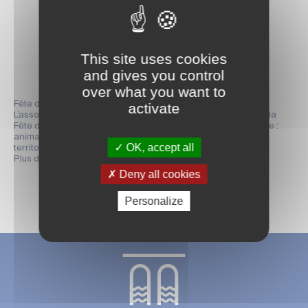
Jardin public Fernand Chapsal
Dès 14h
Partager la page
This site uses cookies
and gives you control
over what you want to
Fête de la Saintonge durable, 10 ans !
activate
L’association TERDEV et ses partenaires fêtent les 10 ans de la
Fête de la Saintonge Durable ! Une journée festive et engagée :
animations, échanges, produits locaux et bons plans pour un
OK, accept all
territoire plus durable.
Plus de renseignements :
www.saintonge-durable.com
Deny all cookies
Personalize