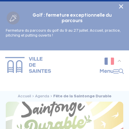
Cookies management panel
Golf : fermeture exceptionnelle du
parcours
Fermeture du parcours du golf du 9 au 27 juillet. Accueil, practice,
Gestion des couleurs :
pitching et putting ouverts !
Défaut
Contraste
Mode sombre
Police adaptée (dyslexie) :
Inactif
Actif
Interlignage :
Menu
Par défaut
Augmenté
Alignement du texte :
Original
Aucun
Accueil
Agenda
Fête de la Saintonge Durable
Taille du texte :
Très petite
Petite
Défaut
Grande
Très grande
Affichage des images & vidéos :
Par défaut
Masquées