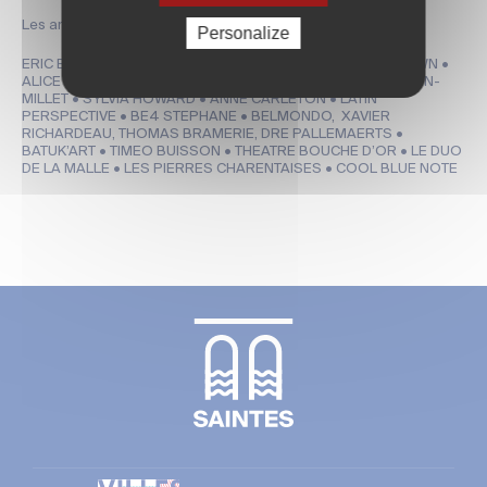
Les artistes :
Personalize
ERIC BOURCIQUOT • DAVID ANDRE-HERNE • GEORGI BROWN •
ALICE ROSSIT • VOCES VITAL • SOPHIE BORGEAUD • JAUVIN-
MILLET • SYLVIA HOWARD • ANNE CARLETON • LATIN’
PERSPECTIVE • BE4 STEPHANE • BELMONDO, XAVIER
RICHARDEAU, THOMAS BRAMERIE, DRE PALLEMAERTS •
BATUK’ART • TIMEO BUISSON • THEATRE BOUCHE D’OR • LE DUO
DE LA MALLE • LES PIERRES CHARENTAISES • COOL BLUE NOTE