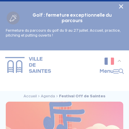
Cookies management panel
Golf : fermeture exceptionnelle du
parcours
Fermeture du parcours du golf du 9 au 27 juillet. Accueil, practice,
Gestion des couleurs :
pitching et putting ouverts !
Défaut
Contraste
Mode sombre
Police adaptée (dyslexie) :
Inactif
Actif
Interlignage :
Menu
Par défaut
Augmenté
Alignement du texte :
Original
Aucun
Accueil
Agenda
Festival Off de Saintes
Taille du texte :
Très petite
Petite
Défaut
Grande
Très grande
Affichage des images & vidéos :
Par défaut
Masquées