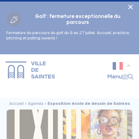
Cookies management panel
Golf : fermeture exceptionnelle du
parcours
Fermeture du parcours du golf du 9 au 27 juillet. Accueil, practice,
Gestion des couleurs :
pitching et putting ouverts !
Défaut
Contraste
Mode sombre
Police adaptée (dyslexie) :
Inactif
Actif
Interlignage :
Menu
Par défaut
Augmenté
Alignement du texte :
Original
Aucun
Accueil
Agenda
Exposition école de dessin de Saintes
Taille du texte :
Très petite
Petite
Défaut
Grande
Très grande
Affichage des images & vidéos :
Par défaut
Masquées