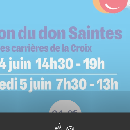
04
05
JUIN
JUIN