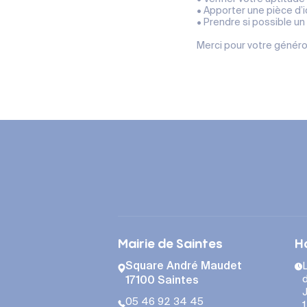
• Apporter une pièce d’
• Prendre si possible un
Merci pour votre généros
Mairie de Saintes
H
Square André Maudet
L
d
17100 Saintes
J
05 46 92 34 45