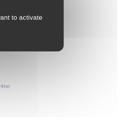
ant to activate
rêter.