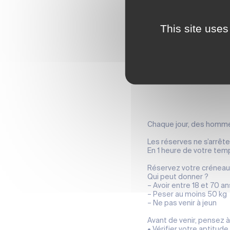
This site uses
Chaque jour, des homme
Les réserves ne s’arrêten
En 1 heure de votre temp
Réservez votre créneau 
Qui peut donner ?
– Avoir entre 18 et 70 an
– Peser au moins 50 kg
– Ne pas venir à jeun
Avant de venir, pensez à 
• Vérifier votre aptitude