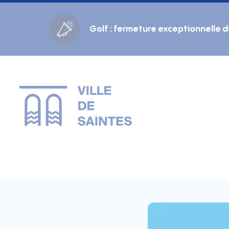
Cookies management panel
Golf : fermeture exceptionnelle 
Gestion des couleurs :
Défaut
Contraste
Mode sombre
Police adaptée (dyslexie) :
Inactif
Actif
Interlignage :
Par défaut
Augmenté
Alignement du texte :
Original
Aucun
Taille du texte :
Très petite
Petite
Défaut
Grande
Très grande
Affichage des images & vidéos :
Par défaut
Masquées