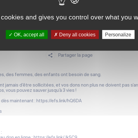
DON DU SANG
 cookies and gives you control over what you w
Don du sang
OK, accept all
Deny all cookies
Personalize
M
Partager la page
s, des femmes, des enfants ont besoin de sang.
t jamais d’être sollicitées, et vos dons non plus ne doivent pas s’ar
s, vous pouvez sauver jusqu’à 3 vies !
dès maintenant : https://efs.link/hQ6DA
s
:
 au don en ligne : https://efs.link/Jk5C9