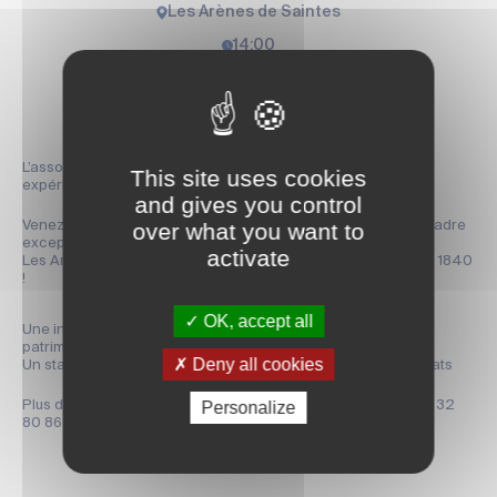
Les Arènes de Saintes
14:00
Partager la page
L’association « Douze Fois Par An » vous invite à vivre une
This site uses cookies
expérience unique et éphémère !
and gives you control
over what you want to
Venez découvrir le BEACH-ART avec l’artiste JBEN dans un cadre
exceptionnel :
activate
Les Arènes de Saintes – Monument Historique classé depuis 1840
!
OK, accept all
Une installation de beach-art éphémère au cœur d’un site
patrimonial unique
Deny all cookies
Un stand d’informations sur le cycle féminin dans tous ses états
Personalize
Plus d’infos sur douzefoisparan.fr ou par téléphone au 06 50 32
80 86