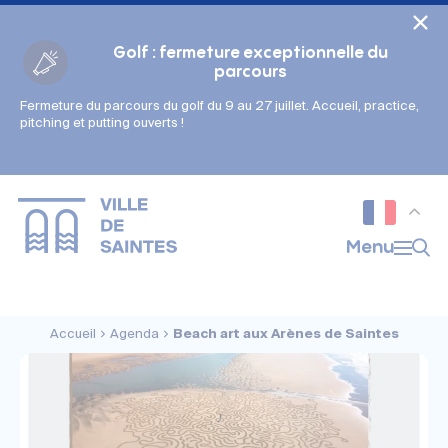
Cookies management panel
Golf : fermeture exceptionnelle du
parcours
Fermeture du parcours du golf du 9 au 27 juillet. Accueil, practice,
Gestion des couleurs :
pitching et putting ouverts !
Défaut
Contraste
Mode sombre
Police adaptée (dyslexie) :
Inactif
Actif
Interlignage :
Menu
Par défaut
Augmenté
Alignement du texte :
Original
Aucun
Accueil
Agenda
Beach art aux Arènes de Saintes
Taille du texte :
Très petite
Petite
Défaut
Grande
Très grande
Affichage des images & vidéos :
Par défaut
Masquées